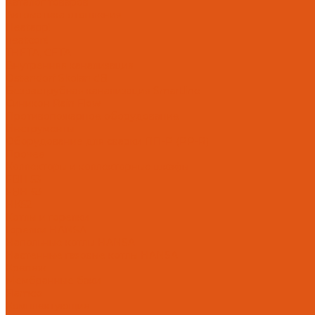
Каталог товаров
Автоматика отопления
Heatapp!
heatcon!
THETA, CETA
Внутренняя канализация
Ostendorf Skolan dB
Безраструбная канализация Smartline
Синикон Rain Flow
Противопожарное оборудование
Инструменты
Оборудование для сварки ПП-Р (PP-R)
Прочее
Коллекторы и коллекторные шкафы
FBH 53
FBH 63
HK52
Котлы и горелки
Горелки HANSA
Напольные котлы HANSA
Настенные газовые котлы HANSA
Крепеж
Мембранные баки
Flamco
Комплектующие