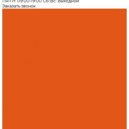
Пн-Пт: 09:00-19:00 Cб-Вс: Выходной
Заказать звонок
Каталог товаров
Автоматика отопления
Heatapp!
heatcon!
THETA, CETA
Внутренняя канализация
Ostendorf Skolan dB
Безраструбная канализация Smartline
Синикон Rain Flow
Противопожарное оборудование
Инструменты
Оборудование для сварки ПП-Р (PP-R)
Прочее
Коллекторы и коллекторные шкафы
FBH 53
FBH 63
HK52
Котлы и горелки
Горелки HANSA
Напольные котлы HANSA
Настенные газовые котлы HANSA
Крепеж
Мембранные баки