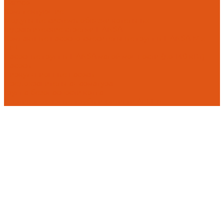
Flamco
Комплектующие
Модульные системы обвязки котельных
Гидравлические стрелки HANSA
Компактные насосно-смесительные группы HANSA Mix-
Unit
Насосные группы HANSA малой мощности (до 140 кВт)
Насосы
Циркуляционные насосы
Предохранительная арматура
Группа безопасности котла
Противопожарные трубы и фитинги AntiFire