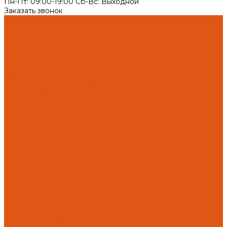
Пн-Пт: 09:00-19:00 Cб-Вс: Выходной
Заказать звонок
Каталог товаров
Автоматика отопления
Heatapp!
heatcon!
THETA, CETA
Внутренняя канализация
Ostendorf Skolan dB
Безраструбная канализация Smartline
Синикон Rain Flow
Противопожарное оборудование
Инструменты
Оборудование для сварки ПП-Р (PP-R)
Прочее
Коллекторы и коллекторные шкафы
FBH 53
FBH 63
HK52
Котлы и горелки
Горелки HANSA
Напольные котлы HANSA
Настенные газовые котлы HANSA
Крепеж
Мембранные баки