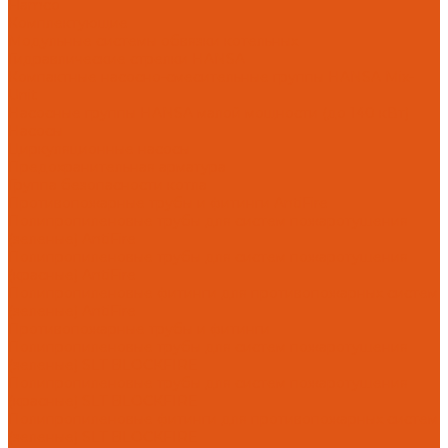
Flamco
Комплектующие
Модульные системы обвязки котельных
Гидравлические стрелки HANSA
Компактные насосно-смесительные группы HANSA Mix-
Unit
Насосные группы HANSA малой мощности (до 140 кВт)
Насосы
Циркуляционные насосы
Предохранительная арматура
Группа безопасности котла
Противопожарные трубы и фитинги AntiFire
Полипропиленовые трубы для систем пожаротушения
(зеленые) AntiFire
Полипропиленовые трубы для систем пожаротушения
(красные) AntiFire
Полипропиленовые фитинги для противопожарных систем
(зеленые) AntiFire
Противопожарные трубы и фитинги
Полипропиленовые трубы для систем пожаротушения
(зеленые) SLT BLOCKFIRE
Полипропиленовые трубы для систем пожаротушения
(красные) SLT BLOCKFIRE
Полипропиленовые фитинги для противопожарных систем
(зеленые) SLT BLOCKFIRE