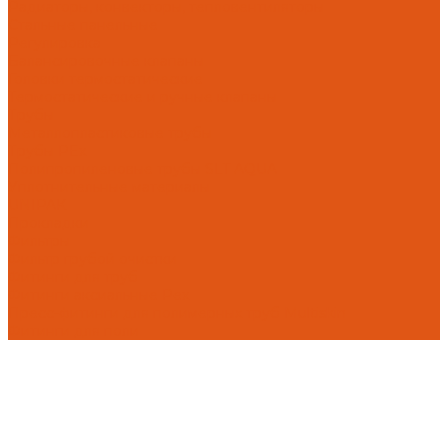
Радиаторы, конвекторы, тепловентиляторы
Стальные панельные
Регулировка
Балансировочные клапаны
Головки термостатические
Термостатические и ручные клапаны
Трубы
Металлопластиковые трубы
Трубы PEx
Полипропиленовые трубы SLT AQUA
Уплотнительные материалы
UNIPAK
Прокладки
Фильтры
Фильтр грубой очистки
Фитинги для труб
Фитинги аксиальные Pex
Пресс-фитинги для полимерных труб Multiskin
Фитинги для поли