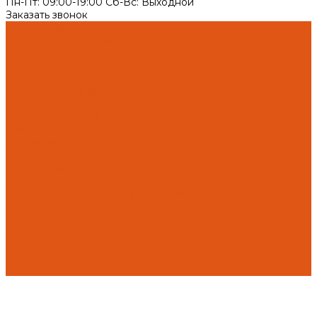
Пн-Пт: 09:00-19:00 Cб-Вс: Выходной
Заказать звонок
Каталог товаров
Автоматика отопления
Heatapp!
heatcon!
THETA, CETA
Внутренняя канализация
Ostendorf Skolan dB
Безраструбная канализация Smartline
Синикон Rain Flow
Противопожарное оборудование
Инструменты
Оборудование для сварки ПП-Р (PP-R)
Прочее
Коллекторы и коллекторные шкафы
FBH 53
FBH 63
HK52
Котлы и горелки
Горелки HANSA
На