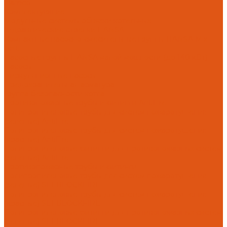
Flamco
Комплектующие
Модульные системы обвязки котельных
Гидравлические стрелки HANSA
Компактные насосно-смесительные группы HANSA Mix-
Unit
Насосные группы HANSA малой мощности (до 140 кВт)
Насосы
Циркуляционные насосы
Предохранительная арматура
Группа безопасности котла
Противопожарные трубы и фитинги AntiFire
Полипропиленовые трубы для систем пожаротушения
(зеленые) AntiFire
Полипропиленовые трубы для систем пожаротушения
(красные) AntiFire
Полипропиленовые фитинги для противопожарных систем
(зеленые) AntiFire
Противопожарные трубы и фитинги
Полипропиленовые трубы для систем пожаротушения
(зеленые) SLT BLOCKFIRE
Полипропиленовые трубы для систем пожаротушения
(красные) SLT BLOCKFIRE
Полипропиленовые фитинги для противопожарных систем
(зеленые) SLT BLOCKFIRE