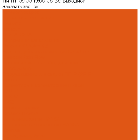
Пн-Пт: 09:00-19:00 Cб-Вс: Выходной
Заказать звонок
Каталог товаров
Автоматика отопления
Heatapp!
heatcon!
THETA, CETA
Внутренняя канализация
Ostendorf Skolan dB
Безраструбная канализация Smartline
Синикон Rain Flow
Противопожарное оборудование
Инструменты
Оборудование для сварки ПП-Р (PP-R)
Прочее
Коллекторы и коллекторные шкафы
FBH 53
FBH 63
HK52
Котлы и горелки
Горелки HANSA
Напольные котлы HANSA
Настенные газовые котлы HANSA
Крепеж
Мембранные баки