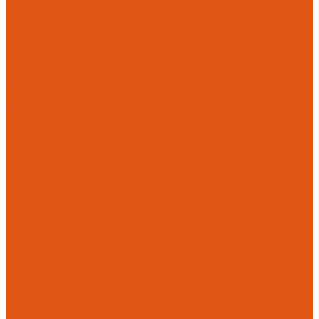
Радиаторы, конвекторы, тепловентиляторы
Стальные панельные
Регулировка
Балансировочные клапаны
Головки термостатические
Термостатические и ручные клапаны
Трубы
Металлопластиковые трубы
Трубы PEx
Полипропиленовые трубы SLT AQUA
Уплотнительные материалы
UNIPAK
Прокладки
Фильтры
Фильтр грубой очистки
Фитинги для труб
Фитинги аксиальные Pex
Пресс-фитинги для полимерных труб Multiskin
Фитинги для полипропиленовых труб SLT AQUA
Шаровые краны
Латунные шаровые краны COMAP
Латунные шаровые краны ITAP
Латунные шаровые краны Галлоп
Дренажные системы DrainWell
Доста