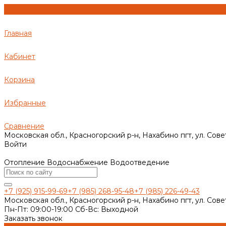
Главная
Кабинет
Корзина
Избранные
Сравнение
Московская обл., Красногорский р-н, Нахабино пгт, ул. Сове
Войти
Отопление Водоснабжение Водоотведение
+7 (925) 915-99-69
+7 (985) 268-95-48
+7 (985) 226-49-43
Московская обл., Красногорский р-н, Нахабино пгт, ул. Сове
Пн-Пт: 09:00-19:00 Cб-Вс: Выходной
Заказать звонок