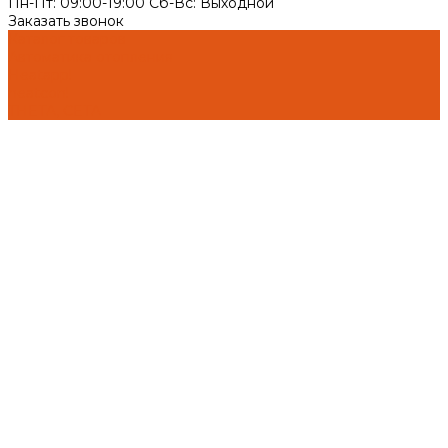
Пн-Пт: 09:00-19:00 Cб-Вс: Выходной
Заказать звонок
Каталог товаров
Автоматика отопления
Heatapp!
heatcon!
THETA, CETA