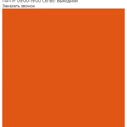
Пн-Пт: 09:00-19:00 Cб-Вс: Выходной
Заказать звонок
Каталог товаров
Автоматика отопления
Heatapp!
heatcon!
THETA, CETA
Внутренняя канализация
Ostendorf Skolan dB
Безраструбная канализация Smartline
Синикон Rain Flow
Противопожарное оборудование
Инструменты
Оборудование для сварки ПП-Р (PP-R)
Прочее
Коллекторы и коллекторные шкафы
FBH 53
FBH 63
HK52
Котлы и горелки
Горелки HANSA
Напольные котлы HANSA
Настенные газовые котлы HANSA
Крепеж
Мембранные баки