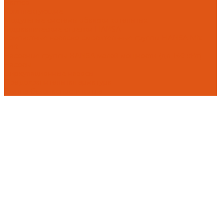
Flamco
Комплектующие
Модульные системы обвязки котельных
Гидравлические стрелки HANSA
Компактные насосно-смесительные группы HANSA Mix-
Unit
Насосные группы HANSA малой мощности (до 140 кВт)
Насосы
Циркуляционные насосы
Предохранительная арматура
Группа безопасности котла