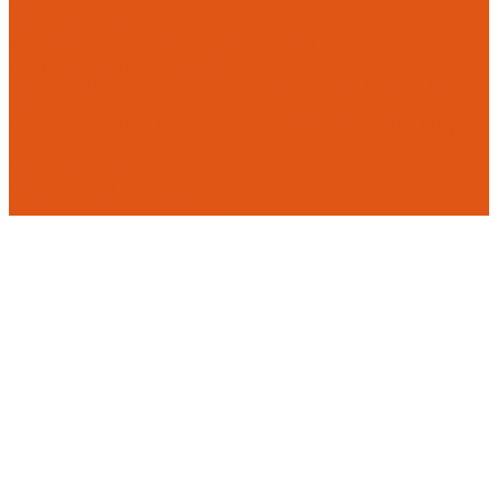
Flamco
Комплектующие
Модульные системы обвязки котельных
Гидравлические стрелки HANSA
Компактные насосно-смесительные группы HANSA Mix-
Unit
Насосные группы HANSA малой мощности (до 140 кВт)
Насосы
Циркуляционные насосы
Предохранительная арматура
Группа безопасности котла