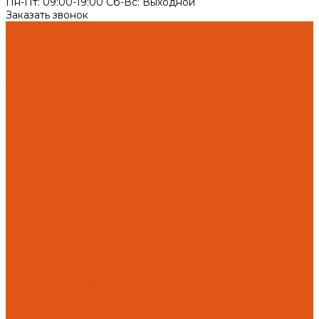
Пн-Пт: 09:00-19:00 Cб-Вс: Выходной
Заказать звонок
Каталог товаров
Автоматика отопления
Heatapp!
heatcon!
THETA, CETA
Внутренняя канализация
Ostendorf Skolan dB
Безраструбная канализация Smartline
Синикон Rain Flow
Противопожарное оборудование
Инструменты
Оборудование для сварки ПП-Р (PP-R)
Прочее
Коллекторы и коллекторные шкафы
FBH 53
FBH 63
HK52
Котлы и горелки
Горелки HANSA
Напольные котлы HANSA
Настенные газовые котлы HANSA
Крепеж
Мембранные баки