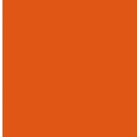
Модульные системы обвязки котельных
Гидравлические стрелки HANSA
Компактные насосно-смесительные группы HANSA Mix-Unit
Насосные группы HANSA малой мощности (до 140 кВт)
Насосы
Циркуляционные насосы
Предохранительная арматура
Группа безопасности котла
Противопожарные трубы и фитинги AntiFire
Полипропиленовые трубы для систем пожаротушения (зелен
Полипропиленовые трубы для систем пожаротушения (красн
Полипропиленовые фитинги для противопожарных систем (з
Противопожарные трубы и фитинги
Полипропиленовые трубы для систем пожаротушения (зел
Полипропиленовые трубы для систем пожаротушения (кра
Полипропиленовые фитинги для противопожарных систем 
Радиаторы, конвекторы, тепловентиляторы
Стальные панельные
Регулировка
Балансировочные клапаны
Головки термостатические
Термостатические и ручные клапаны
Трубы
Металлопластиковые трубы
Трубы PEx