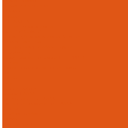
Каталог товаров
Автоматика отопления
Heatapp!
heatcon!
THETA, CETA
Внутренняя канализация
Ostendorf Skolan dB
Безраструбная канализация Smartline
Синикон Rain Flow
Противопожарное оборудование
Инструменты
Оборудование для сварки ПП-Р (PP-R)
Прочее
Коллекторы и коллекторные шкафы
FBH 53
FBH 63
HK52
Котлы и горелки
Горелки HANSA
Напольные котлы HANSA
Настенные газовые котлы HANSA
Крепеж
Мембранные баки
Flamco
Комплектующие