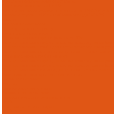
Модульные системы обвязки котельных
Гидравлические стрелки HANSA
Компактные насосно-смесительные группы HANSA Mix-Unit
Насосные группы HANSA малой мощности (до 140 кВт)
Насосы
Циркуляционные насосы
Предохранительная арматура
Группа безопасности котла
Противопожарные трубы и фитинги AntiFire
Полипропиленовые трубы для систем пожаротушения (зелен
Полипропиленовые трубы для систем пожаротушения (красн
Полипропиленовые фитинги для противопожарных систем (з
Противопожарные трубы и фитинги
Полипропиленовые трубы для систем пожаротушения (зел
Полипропиленовые трубы для систем пожаротушения (кра
Полипропиленовые фитинги для противопожарных систем 
Радиаторы, конвекторы, тепловентиляторы
Стальные панельные
Регулировка
Балансировочные клапаны
Головки термостатические
Термостатические и ручные клапаны
Трубы
Металлопластиковые трубы
Трубы PEx