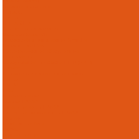
Каталог товаров
Автоматика отопления
Heatapp!
heatcon!
THETA, CETA
Внутренняя канализация
Ostendorf Skolan dB
Безраструбная канализация Smartline
Синикон Rain Flow
Противопожарное оборудование
Инструменты
Оборудование для сварки ПП-Р (PP-R)
Прочее
Коллекторы и коллекторные шкафы
FBH 53
FBH 63
HK52
Котлы и горелки
Горелки HANSA
Напольные котлы HANSA
Настенные газовые котлы HANSA
Крепеж
Мембранные баки
Flamco
Комплектующие