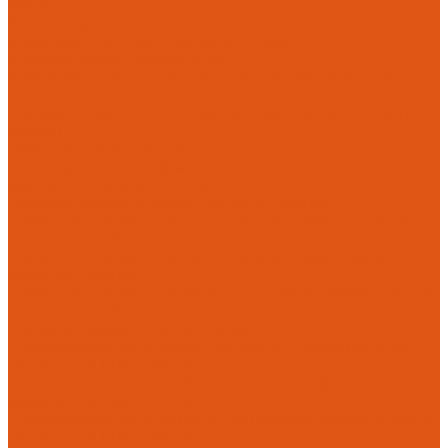
Flamco
Комплектующие
Модульные системы обвязки котельных
Гидравлические стрелки HANSA
Компактные насосно-смесительные группы HANSA Mix-
Unit
Насосные группы HANSA малой мощности (до 140 кВт)
Насосы
Циркуляционные насосы
Предохранительная арматура
Группа безопасности котла
Противопожарные трубы и фитинги AntiFire
Полипропиленовые трубы для систем пожаротушения
(зеленые) AntiFire
Полипропиленовые трубы для систем пожаротушения
(красные) AntiFire
Полипропиленовые фитинги для противопожарных систем
(зеленые) AntiFire
Противопожарные трубы и фитинги
Полипропиленовые трубы для систем пожаротушения
(зеленые) SLT BLOCKFIRE
Полипропиленовые трубы для систем пожаротушения
(красные) SLT BLOCKFIRE
Полипропиленовые фитинги для противопожарных систем
(зеленые) SLT BLOCKFIRE