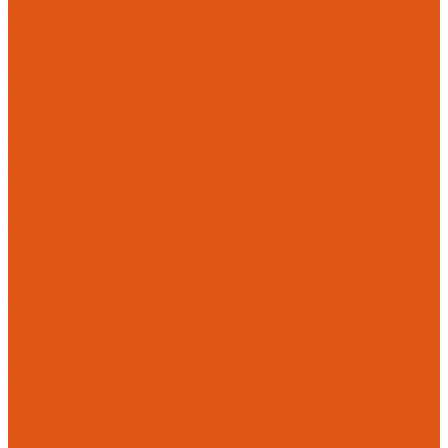
Коллекторы и коллекторные шкафы
FBH 53
FBH 63
HK52
HK55
S22
S23
Группы автономной циркуляции
Коллекторные шкафы, HANSA
Коллекторы Varmega
Коллекторы из латуни
Коллекторы из нержавеющей стали
Коллекторы из нержавеющей стали HANSA для
водоснабжения
Коллекторы из нержавеющей стали HANSA для
радиаторов
Коллекторы из нержавеющей стали HANSA для теплых
полов и отопления
Комплектующие для коллекторов
Расширительные модули
ШРВ и ШРН
Этажные коллекторы
Котлы и горелки
Горелки HANSA
Напольные котлы HANSA