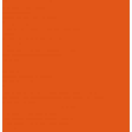
Радиаторы, конвекторы, тепловентиляторы
Стальные панельные
Регулировка
Балансировочные клапаны
Головки термостатические
Термостатические и ручные клапаны
Трубы
Металлопластиковые трубы
Трубы PEx
Полипропиленовые трубы SLT AQUA
Уплотнительные материалы
UNIPAK
Прокладки
Фильтры
Фильтр грубой очистки
Фитинги для труб
Фитинги аксиальные Pex
Пресс-фитинги для полимерных труб Multiskin
Фитинги для полипропиленовых труб SLT AQUA
Шаровые краны
Латунные шаровые краны COMAP
Латунные шаровые краны ITAP
Латунные шаровые краны Галлоп
Дренажные системы DrainWell
Доставка