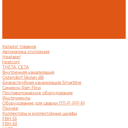
Производители
Статьи
О компании
Наши объекты
Наши покупатели
Распродажа
Нашим клиентам
Контакты
Каталог товаров
Автоматика отопления
Heatapp!
heatcon!
THETA, CETA
Внутренняя канализация
Ostendorf Skolan dB
Безраструбная канализация Smartline
Синикон Rain Flow
Противопожарное оборудование
Инструменты
Оборудование для сварки ПП-Р (PP-R)
Прочее
Коллекторы и коллекторные шкафы
FBH 53
FBH 63