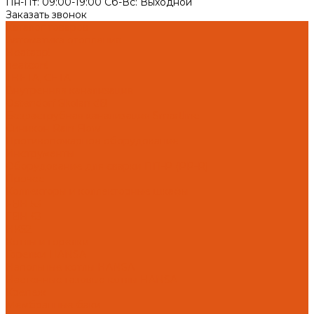
Пн-Пт: 09:00-19:00 Cб-Вс: Выходной
Заказать звонок
Каталог товаров
Автоматика отопления
Heatapp!
heatcon!
THETA, CETA
Внутренняя канализация
Ostendorf Skolan dB
Безраструбная канализация Smartline
Синикон Rain Flow
Противопожарное оборудование
Инструменты
Оборудование для сварки ПП-Р (PP-R)
Прочее
Коллекторы и коллекторные шкафы
FBH 53
FBH 63
HK52
Котлы и горелки
Горелки HANSA
Напольные котлы HANSA
Настенные газовые котлы HANSA
Крепеж
Мембранные баки