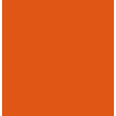
Полипропиленовые фитинги для противопожарных систем
(зеленые) AntiFire
Полипропиленовые фитинги для противопожарных систем
(красные) AntiFire
Противопожарные трубы и фитинги
Полипропиленовые трубы для систем пожаротушения
(зеленые) SLT BLOCKFIRE
Полипропиленовые трубы для систем пожаротушения
(красные) SLT BLOCKFIRE
Полипропиленовые фитинги для противопожарных систем
(зеленые) SLT BLOCKFIRE
Полипропиленовые фитинги для противопожарных систем
(красные) SLT BLOCKFIRE
Радиаторы, конвекторы, тепловентиляторы
Стальные панельные
Регулировка
Балансировочные клапаны
Головки термостатические
Термостатические и ручные клапаны
Трубы
Металлопластиковые трубы
Трубы PEx
Полипропиленовые трубы SLT AQUA
Защитные гофрированные трубы
Нержавеющие трубы для отопления и водоснабжения