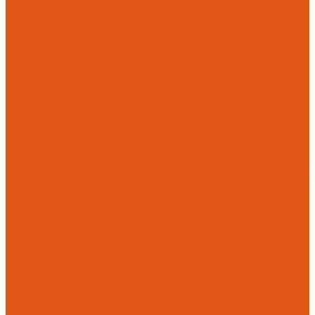
Трубы PE-RT (ПЕ-РТ)
Уплотнительные материалы
UNIPAK
Прокладки
Фильтры
Фильтр грубой очистки
Фитинги для труб
Фитинги аксиальные Pex
Пресс-фитинги для полимерных труб Multiskin
Фитинги для полипропиленовых труб SLT AQUA
MultiSKIN фитинги (PPSU)
PUSH фитинги MultiskinSkin
Латунные и бронзовые резьбовые фитинги
Резьбовые адаптеры для металлопластиковых и PEx труб,
COMAP
Фитинги аксиальной запрессовки COMAP Pexy Max
Фитинги для безраструбной канализации Smartline
Шаровые краны
Латунные шаровые краны COMAP
Латунные шаровые краны ITAP
Латунные шаровые краны Галлоп
Дренажные системы DrainWell
Доставка
О продукции