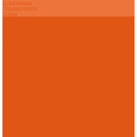
О продукции
Производители
Статьи
О компании
Наши объекты
Наши покупатели
Распродажа
Нашим клиентам
Контакты
...
Каталог товаров
Автоматика отопления
Heatapp!
heatcon!
THETA, CETA
Зональное управление отоплением
Внутренняя канализация
Ostendorf Skolan dB
Безраструбная канализация Smartline
Синикон Rain Flow
СИНИКОН Стандарт
Противопожарное оборудование
Инструменты
Оборудование для сварки ПП-Р (PP-R)
Прочее