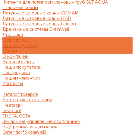
Фитинги для полипропиленовых труб SLT AQUA
Шаровые краны
Латунные шаровые краны COMAP
Латунные шаровые краны ITAP
Латунные шаровые краны Галлоп
Дренажные системы DrainWell
Доставка
О продукции
Производители
Статьи
О компании
Наши объекты
Наши покупатели
Распродажа
Нашим клиентам
Контакты
...
Каталог товаров
Автоматика отопления
Heatapp!
heatcon!
THETA, CETA
Зональное управление отоплением
Внутренняя канализация
Ostendorf Skolan dB