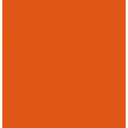
Настенные газовые котлы HANSA
Крепеж
Мембранные баки
Flamco
Комплектующие
Модульные системы обвязки котельных
Гидравлические стрелки HANSA
Компактные насосно-смесительные группы HANSA Mix-
Unit
Насосные группы HANSA малой мощности (до 140 кВт)
Насосные группы HANSA средней мощности (до 370 кВт)
Насосные группы Meibes серии поколение 8 (MEIFLOW S)
Распределительные коллекторы HANSA PRO HKV 125
малой мощности
Распределительные коллекторы HANSA PRO HKV-160
средней мощности
Насосы
Циркуляционные насосы
Предохранительная арматура
Группа безопасности котла
Противопожарные трубы и фитинги AntiFire
Полипропиленовые трубы для систем пожаротушения
(зеленые) AntiFire
Полипропиленовые трубы для систем пожаротушения
(красные) AntiFire