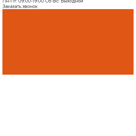
Пн-Пт: 09:00-19:00 Cб-Вс: Выходной
Заказать звонок
Каталог товаров
Автоматика отопления
Heatapp!
heatcon!
THETA, CETA
Внутренняя канализация
Ostendorf Skolan dB
Безраструбная канализация Smartline
Синикон Rain Flow
Противопожарное оборудование
Инструменты
О