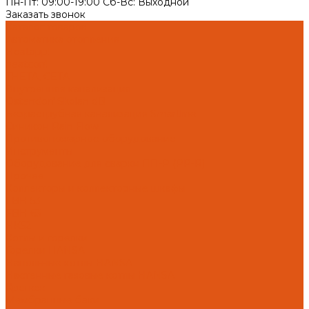
Пн-Пт: 09:00-19:00 Cб-Вс: Выходной
Заказать звонок
Каталог товаров
Автоматика отопления
Heatapp!
heatcon!
THETA, CETA
Внутренняя канализация
Ostendorf Skolan dB
Безраструбная канализация Smartline
Синикон Rain Flow
Противопожарное оборудование
Инструменты
Оборудование для сварки ПП-Р (PP-R)
Прочее
Коллекторы и коллекторные шкафы
FBH 53
FBH 63
HK52
Котлы и горелки
Горелки HANSA
Напольные котлы HANSA
Настенные газовые котлы HANSA
Крепеж
Мембранные баки