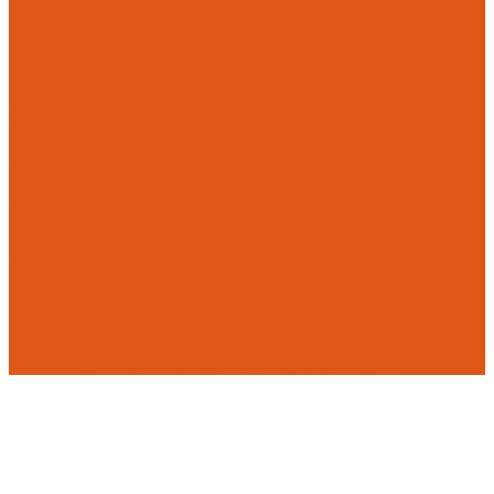
Радиаторы, конвекторы, тепловентиляторы
Стальные панельные
Регулировка
Балансировочные клапаны
Головки термостатические
Термостатические и ручные клапаны
Трубы
Металлопластиковые трубы
Трубы PEx
Полипропиленовые трубы SLT AQUA
Уплотнительные материалы
UNIPAK
Прокладки
Фильтры
Фильтр грубой очистки
Фитинги для труб
Фитинги аксиальные Pex
Пресс-фитинги для полимерных труб Multiskin
Фитинги для полипропиленовых труб SLT AQUA