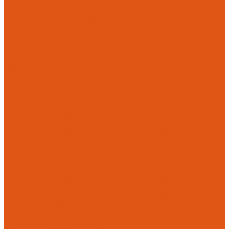
Flamco
Комплектующие
Модульные системы обвязки котельных
Гидравлические стрелки HANSA
Компактные насосно-смесительные группы HANSA Mix-
Unit
Насосные группы HANSA малой мощности (до 140 кВт)
Насосы
Циркуляционные насосы
Предохранительная арматура
Группа безопасности котла
Противопожарные трубы и фитинги AntiFire
Полипропиленовые трубы для систем пожаротушения
(зеленые) AntiFire
Полипропиленовые трубы для систем пожаротушения
(красные) AntiFire
Полипропиленовые фитинги для противопожарных систем
(зеленые) AntiFire
Противопожарные трубы и фитинги
Полипропиленовые трубы для систем пожаротушения
(зеленые) SLT BLOCKFIRE
Полипропиленовые трубы для систем пожаротушения
(красные) SLT BLOCKFIRE
Полипропиленовые фитинги для противопожарных систем
(зеленые) SLT BLOCKFIRE